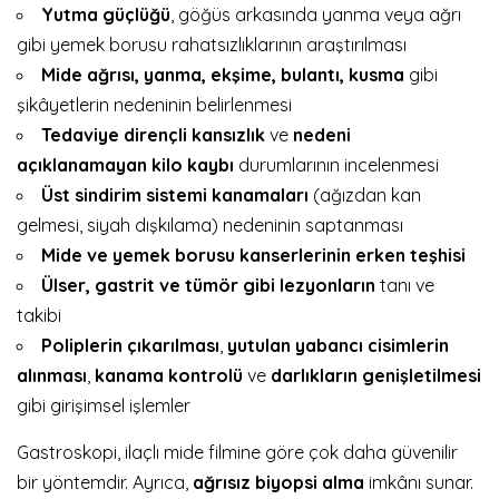
Yutma güçlüğü
, göğüs arkasında yanma veya ağrı
gibi yemek borusu rahatsızlıklarının araştırılması
Mide ağrısı, yanma, ekşime, bulantı, kusma
gibi
şikâyetlerin nedeninin belirlenmesi
Tedaviye dirençli kansızlık
ve
nedeni
açıklanamayan kilo kaybı
durumlarının incelenmesi
Üst sindirim sistemi kanamaları
(ağızdan kan
gelmesi, siyah dışkılama) nedeninin saptanması
Mide ve yemek borusu kanserlerinin erken teşhisi
Ülser, gastrit ve tümör gibi lezyonların
tanı ve
takibi
Poliplerin çıkarılması
,
yutulan yabancı cisimlerin
alınması
,
kanama kontrolü
ve
darlıkların genişletilmesi
gibi girişimsel işlemler
Gastroskopi, ilaçlı mide filmine göre çok daha güvenilir
bir yöntemdir. Ayrıca,
ağrısız biyopsi alma
imkânı sunar.