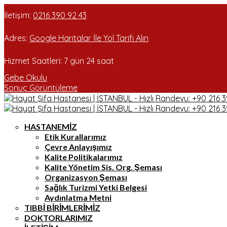
İletişim:
0216 390 92 43
Adres:
Google Haritalar İle Yol Tarifi Alın
Hizmet Saatleri:
7 gün 24 saat
Gebe Okulu
Sonuç Görüntüleme
HASTANEMIZ
Etik Kurallarımız
Çevre Anlayışımız
Kalite Politikalarımız
Kalite Yönetim Sis. Org. Şeması
Organizasyon Şeması
Sağlık Turizmi Yetki Belgesi
Aydınlatma Metni
TIBBI BIRIMLERIMIZ
DOKTORLARIMIZ