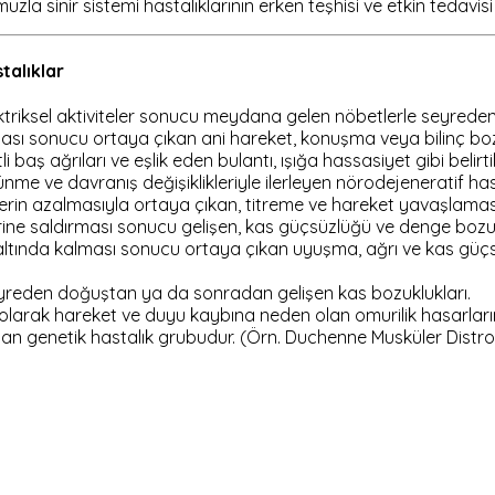
a sinir sistemi hastalıklarının erken teşhisi ve etkin tedavis
talıklar
riksel aktiviteler sonucu meydana gelen nöbetlerle seyreden kr
ı sonucu ortaya çıkan ani hareket, konuşma veya bilinç bozuk
i baş ağrıları ve eşlik eden bulantı, ışığa hassasiyet gibi belir
nme ve davranış değişiklikleriyle ilerleyen nörodejeneratif ha
in azalmasıyla ortaya çıkan, titreme ve hareket yavaşlamasıy
lerine saldırması sonucu gelişen, kas güçsüzlüğü ve denge bozu
ı altında kalması sonucu ortaya çıkan uyuşma, ağrı ve kas güç
seyreden doğuştan ya da sonradan gelişen kas bozuklukları.
larak hareket ve duyu kaybına neden olan omurilik hasarların
ozan genetik hastalık grubudur. (Örn. Duchenne Musküler Distro