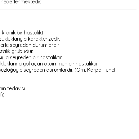
i hedeflenmektedir.
onik bir hastalıktır.
luklarıyla karakterizedir.
tilerle seyreden durumlardır.
stalık grubudur.
la seyreden bir hastalıktır.
kluklarına yol açan otoimmün bir hastalıktır.
süzlüğüyle seyreden durumlardır. (Örn. Karpal Tünel
ın tedavisi.
fi)