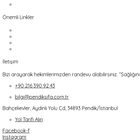
İletişim
Önemli Linkler
Nöbetçi Eczaneler
Online Randevu
Sonuç Görüntüleme
Anlaşmalı Kurumlar
İletişim
Bizi arayarak hekimlerimizden randevu alabilirsiniz. “Sağlığını
+90 216 390 92 43
bilgi@pendiksifa.com.tr
Bahçelievler, Aydınlı Yolu Cd, 34893 Pendik/İstanbul
Yol Tarifi Alın
Facebook-f
Instagram