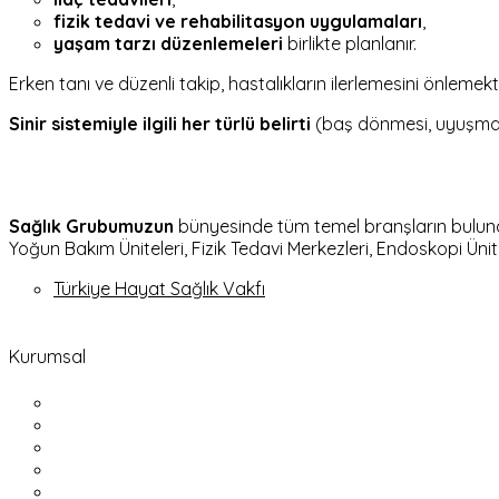
fizik tedavi ve rehabilitasyon uygulamaları
,
yaşam tarzı düzenlemeleri
birlikte planlanır.
Erken tanı ve düzenli takip, hastalıkların ilerlemesini önlemek
Sinir sistemiyle ilgili her türlü belirti
(baş dönmesi, uyuşma,
Sağlık Grubumuzun
bünyesinde tüm temel branşların bulundu
Yoğun Bakım Üniteleri, Fizik Tedavi Merkezleri, Endoskopi Ünite
Türkiye Hayat Sağlık Vakfı
Kurumsal
Ana Sayfa
Hastanemiz
Yönetim Kurulu Başkanı Mesajı
Doktorlarımız
Tanı ve Tedavi Üniteleri