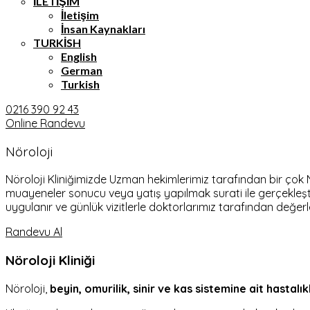
İLETIŞIM
İletişim
İnsan Kaynakları
TURKISH
English
German
Turkish
0216 390 92 43
Online Randevu
Nöroloji
Nöroloji Kliniğimizde Uzman hekimlerimiz tarafından bir çok N
muayeneler sonucu veya yatış yapılmak surati ile gerçekleştir
uygulanır ve günlük vizitlerle doktorlarımız tarafından değerlen
Randevu Al
Nöroloji Kliniği
Nöroloji,
beyin, omurilik, sinir ve kas sistemine ait hastalık