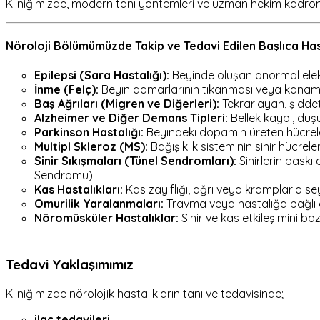
Kliniğimizde, modern tanı yöntemleri ve uzman hekim kadromuzl
Nöroloji Bölümümüzde Takip ve Tedavi Edilen Başlıca Has
Epilepsi (Sara Hastalığı):
Beyinde oluşan anormal elekt
İnme (Felç):
Beyin damarlarının tıkanması veya kanamas
Baş Ağrıları (Migren ve Diğerleri):
Tekrarlayan, şiddetl
Alzheimer ve Diğer Demans Tipleri:
Bellek kaybı, düşü
Parkinson Hastalığı:
Beyindeki dopamin üreten hücreler
Multipl Skleroz (MS):
Bağışıklık sisteminin sinir hücre
Sinir Sıkışmaları (Tünel Sendromları):
Sinirlerin bask
Sendromu)
Kas Hastalıkları:
Kas zayıflığı, ağrı veya kramplarla 
Omurilik Yaralanmaları:
Travma veya hastalığa bağlı o
Nöromüsküler Hastalıklar:
Sinir ve kas etkileşimini b
Tedavi Yaklaşımımız
Kliniğimizde nörolojik hastalıkların tanı ve tedavisinde;
ilaç tedavileri
,