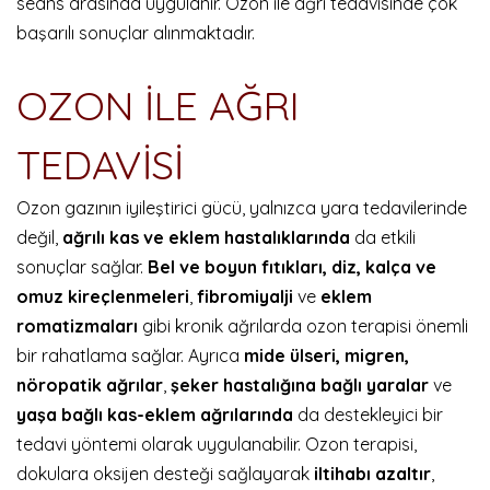
seans arasında uygulanır. Ozon ile ağrı tedavisinde çok
başarılı sonuçlar alınmaktadır.
OZON İLE AĞRI
TEDAVİSİ
Ozon gazının iyileştirici gücü, yalnızca yara tedavilerinde
değil,
ağrılı kas ve eklem hastalıklarında
da etkili
sonuçlar sağlar.
Bel ve boyun fıtıkları, diz, kalça ve
omuz kireçlenmeleri
,
fibromiyalji
ve
eklem
romatizmaları
gibi kronik ağrılarda ozon terapisi önemli
bir rahatlama sağlar.
Ayrıca
mide ülseri, migren,
nöropatik ağrılar
,
şeker hastalığına bağlı yaralar
ve
yaşa bağlı kas-eklem ağrılarında
da destekleyici bir
tedavi yöntemi olarak uygulanabilir.
Ozon terapisi,
dokulara oksijen desteği sağlayarak
iltihabı azaltır
,