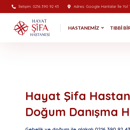
İletişim:
0216 390 92 43
Adres:
Google Haritalar İle Yol T
HASTANEMIZ
TIBBI B
Hayat Şifa Hastan
Doğum Danışma H
Gebelik ve doğum ile alakalı 0216 390 92 4