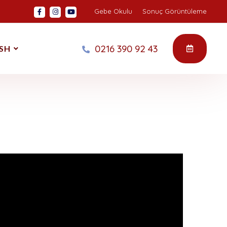
Gebe Okulu
Sonuç Görüntüleme
0216 390 92 43
SH