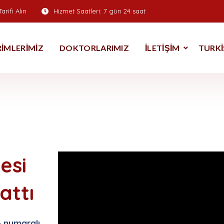
arifi Alın
Hizmet Saatleri:
7 gün 24 saat
IRIMLERIMIZ
DOKTORLARIMIZ
İLETIŞIM
TURKI
esi
attı
3 numaralı