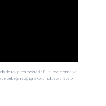
ekilde takip edilmektedir. Bu süreçte anne ve
e ve bebeğin sağlığını korumak, sorunsuz bir