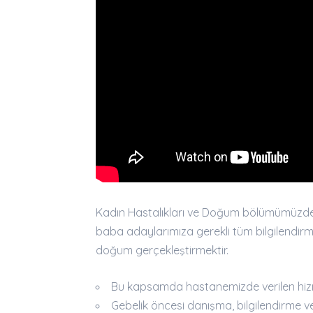
Kadın Hastalıkları ve Doğum bölümümüzde ge
baba adaylarımıza gerekli tüm bilgilendirm
doğum gerçekleştirmektir.
Bu kapsamda hastanemizde verilen hizme
Gebelik öncesi danışma, bilgilendirme 