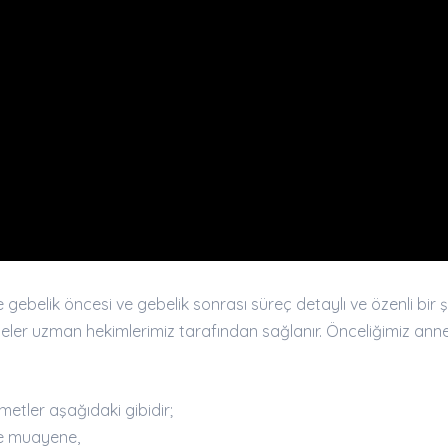
belik öncesi ve gebelik sonrası süreç detaylı ve özenli bir ş
eler uzman hekimlerimiz tarafından sağlanır. Önceliğimiz ann
tler aşağıdaki gibidir;
ve muayene,