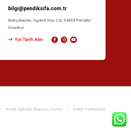
bilgi@pendiksifa.com.tr
Bahçelievler, Aydınlı Yolu Cd, 34893 Pendik/
İstanbul
Yol Tarifi Alın
KVKK İlgili Kişi Başvuru Formu
KVKK Politikamız