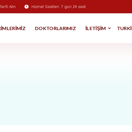
arifi Alın
Hizmet Saatleri:
7 gün 24 saat
IRIMLERIMIZ
DOKTORLARIMIZ
İLETIŞIM
TURKI