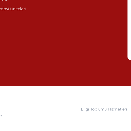
davi Üniteleri
Bilgi Toplumu Hizmetleri
z.