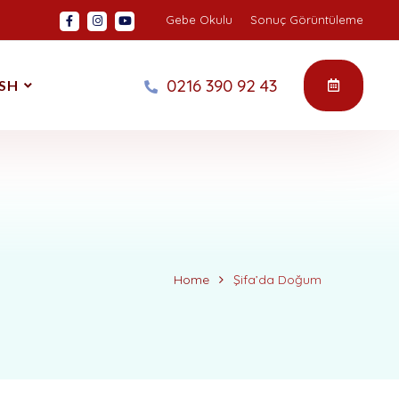
Gebe Okulu
Sonuç Görüntüleme
0216 390 92 43
SH
Home
Şifa’da Doğum