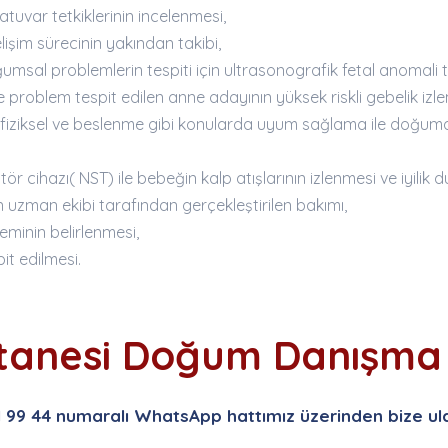
atuvar tetkiklerinin incelenmesi,
elişim sürecinin yakından takibi,
umsal problemlerin tespiti için ultrasonografik fetal anomali 
 problem tespit edilen anne adayının yüksek riskli gebelik izle
 fiziksel ve beslenme gibi konularda uyum sağlama ile doğuma 
ör cihazı( NST) ile bebeğin kalp atışlarının izlenmesi ve iyilik 
zman ekibi tarafından gerçekleştirilen bakımı,
inin belirlenmesi,
it edilmesi.
stanesi Doğum Danışma 
1 99 44 numaralı WhatsApp hattımız üzerinden bize ul