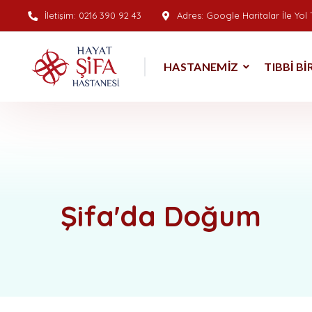
İletişim:
0216 390 92 43
Adres:
Google Haritalar İle Yol T
HASTANEMIZ
TIBBI B
Şifa'da Doğum