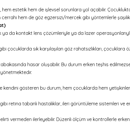
k, hem estetik hem de işlevsel sorunlara yol açabilir. Çocuk
em cerrahi hem de göz egzersizi/mercek gibi yöntemlerle şaşılı
at)
ük ya da kontakt lens çözümleriyle ya da lazer operasyonlarıyla
bi çocuklarda sık karşılaşılan göz rahatsızlıkları, çocuklara öze
abakasında hasar oluşabilir. Bu durum erken teşhis edilmezse 
i yönetmektedir.
erle kendini gösteren bu durum, hem çocuklarda hem yetişkinlerd
rı gibi retina tabanlı hastalıklar, ileri görüntüleme sistemleri ve 
rti vermeden ilerleyebilir. Düzenli ölçüm ve kontrollerle erken t