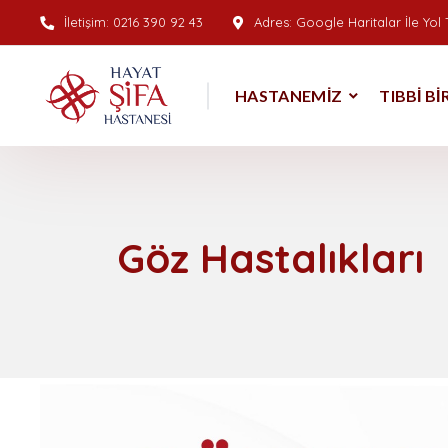
İletişim:
0216 390 92 43
Adres:
Google Haritalar İle Yol T
HASTANEMIZ
TIBBI B
Göz Hastalıkları