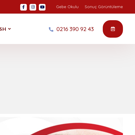
Gebe Okulu
Sonuç Görüntüleme
0216 390 92 43
SH