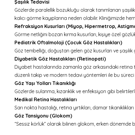
Şaşılık Tedavisi
Gözlerde paralellik bozukluğu olarak tanımlanan şaşılı
kalıcı görme kayıplarına neden olabilir. Kliniğimizde h
Refraksiyon Kusurları (Miyop, Hipermetrop, Astigm
Görme netliğini bozan kırma kusurları, kişiye özel gözl
Pediatrik Oftalmoloji (Çocuk Göz Hastalıkları)
Göz tembelliği, doğuştan gelen göz kusurları ve şaşılık gi
Diyabetik Göz Hastalıkları (Retinopati)
Diyabet hastalarında zamanla göz arkasındaki retina t
düzenli takip ve modern tedavi yöntemleri ile bu sürec
Göz Yaşı Yolları Tıkanıklığı
Gözlerde sulanma, kızarıklık ve enfeksiyon gibi belirtil
Medikal Retina Hastalıkları
Sarı nokta hastalığı, retina yırtıkları, damar tıkanıklıkla
Göz Tansiyonu (Glokom)
“Sessiz körlük” olarak bilinen glokom, erken dönemde beli