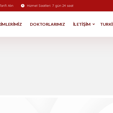
arifi Alın
Hizmet Saatleri:
7 gün 24 saat
IRIMLERIMIZ
DOKTORLARIMIZ
İLETIŞIM
TURKI